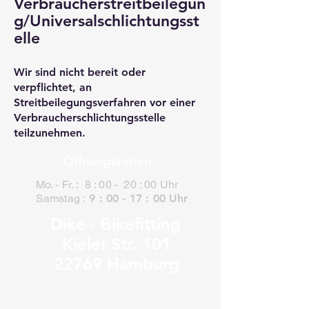
Verbraucherstreitbeilegun
g/Universalschlichtungsst
elle
Wir sind nicht bereit oder
verpflichtet, an
Streitbeilegungsverfahren vor einer
Verbraucherschlichtungsstelle
teilzunehmen.
Öffnungszeiten
M
o. - F
r. : 8 : 00 - 20 : 00 Uhr
Samstag :
9 : 00 - 17 : 00 Uh
r
Dike - Bikefitting
Kieler Str. 101
22769 Ham
burg
Terminvereinbarung bitte unter