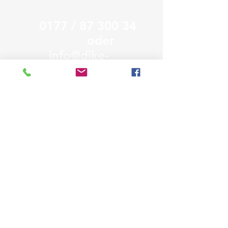
0177 /
87 300 34
oder
info@dike-
bikefitting.de
( Parkplätze auf dem Hof )