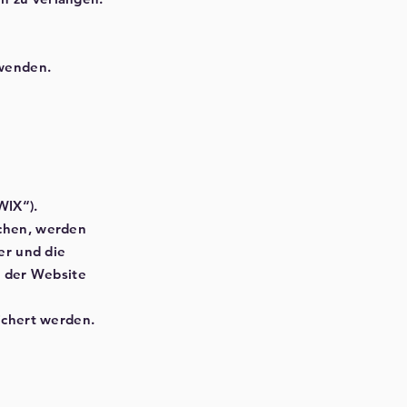
 wenden.
WIX“).
chen, werden
er und die
g der Website
ichert werden.