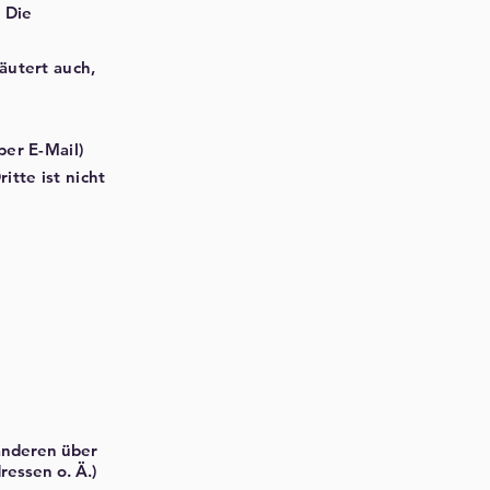
 Die
äutert auch,
per E-Mail)
itte ist nicht
 anderen über
essen o. Ä.)