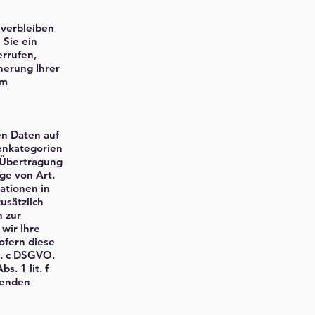
 verbleiben
 Sie ein
rrufen,
herung Ihrer
im
en Daten auf
tenkategorien
e Übertragung
ge von Art.
mationen in
usätzlich
n zur
wir Ihre
ofern diese
it. c DSGVO.
. 1 lit. f
genden