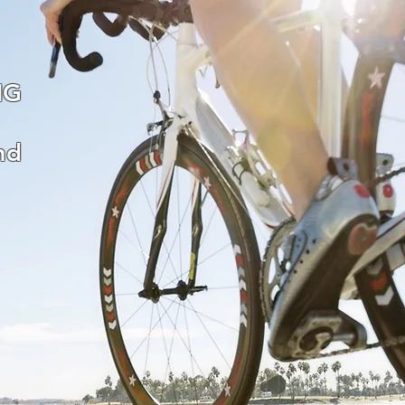
NG
nd