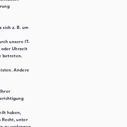
ärung
 sich z. B. um
rch unsere IT-
 oder Uhrzeit
e betreten.
eisten. Andere
Ihrer
erichtigung
ilt haben,
 Recht, unter
n zu verlangen.