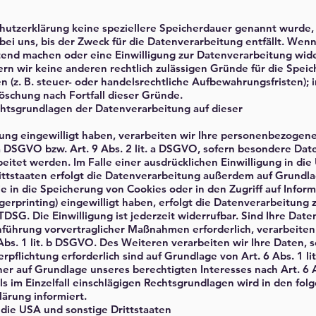
hutzerklärung keine speziellere Speicherdauer genannt wurde,
i uns, bis der Zweck für die Datenverarbeitung entfällt. Wenn
tend machen oder eine Einwilligung zur Datenverarbeitung wide
ern wir keine anderen rechtlich zulässigen Gründe für die Speic
z. B. steuer- oder handelsrechtliche Aufbewahrungsfristen); 
Löschung nach Fortfall dieser Gründe.
htsgrundlagen der Datenverarbeitung auf dieser
tung eingewilligt haben, verarbeiten wir Ihre personenbezogen
. a DSGVO bzw. Art. 9 Abs. 2 lit. a DSGVO, sofern besondere Da
eitet werden. Im Falle einer ausdrücklichen Einwilligung in di
ttstaaten erfolgt die Datenverarbeitung außerdem auf Grundla
ie in die Speicherung von Cookies oder in den Zugriff auf Infor
ngerprinting) eingewilligt haben, erfolgt die Datenverarbeitung z
DSG. Die Einwilligung ist jederzeit widerrufbar. Sind Ihre Date
hführung vorvertraglicher Maßnahmen erforderlich, verarbeiten 
Abs. 1 lit. b DSGVO. Des Weiteren verarbeiten wir Ihre Daten, s
erpflichtung erforderlich sind auf Grundlage von Art. 6 Abs. 1 l
r auf Grundlage unseres berechtigten Interesses nach Art. 6 Abs
s im Einzelfall einschlägigen Rechtsgrundlagen wird in den fol
ärung informiert.
die USA und sonstige Drittstaaten