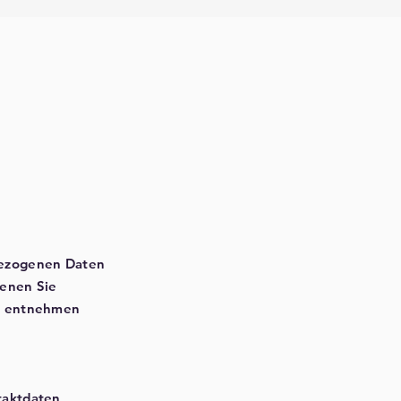
bezogenen Daten
denen Sie
tz entnehmen
taktdaten