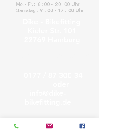
M
o. - F
r. : 8 : 00 - 20 : 00 Uhr
Samstag :
9 : 00 - 17 : 00 Uh
r
Dike - Bikefitting
Kieler Str. 101
22769 Ham
burg
Terminvereinbarung bitte unter
0177 /
87 300 34
oder
info@dike-
bikefitting.de
( Parkplätze auf dem Hof )