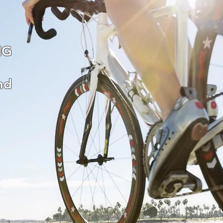
NG
nd